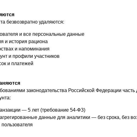
ляются
та безвозвратно удаляются:
ователя и все персональные данные
я и история рациона
рствах и напоминания
унт и профили участников
сок и платежей
раняются
ебованиями законодательства Российской Федерации часть
унта:
нзакции — 5 лет (требование 54-ФЗ)
агрегированные данные для аналитики — без срока, без в
 пользователя