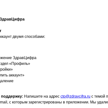
а ЗдравЦифра
т
ккаунт двумя способами:
ожение ЗдравЦифра
аздел «Профиль»
ройки»
лить аккаунт»
даление
 поддержку:
Напишите на адрес
cto@zdravcifra.ru
с темой 
email, с которым зарегистрированы в приложении. Мы удали